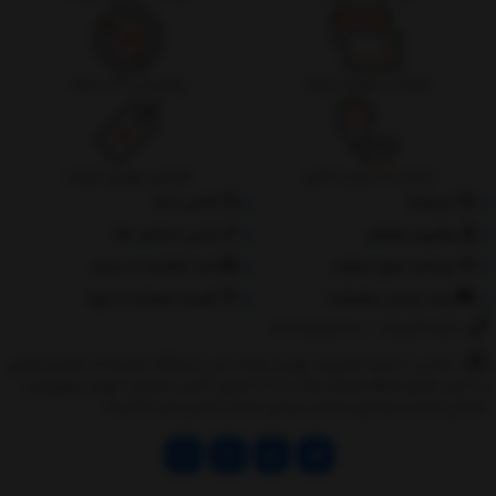
ضمانت بازگشت وجه
پشتیبانی 24 ساعته
ارسال به سراسر کشور
تضمین بهترین قیمت
درباره‌ما
تماس با ما
پیگیری سفارش
جانبی استایل مگ
پرداخت مبلغ دلخواه
ثبت شکایات از سایت
روند ارسال سفارشات
مقررات ضمانت 10 روزه
02177851273
/
09128460261
نشانی: ‎1.(خرید حضوری) تهران,نارمک،جنب ایستگاه مترو فدک،مجتمع تجاری
و اداری پالمیرا طبقه همکف پلاک ده 2.(تحویل آنلاین سفارش) تهران,سهروردی
شمالی,خیابان خرمشهر,خیابان عربعلی,خیابان قندی,پالیز الکتریک