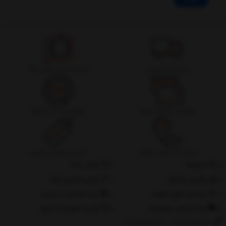
ادامه
تحویل اکسپرس
ضمانت اصل بودن کالا
ضمانت بازگشت وجه
پشتیبانی 24 ساعته
ارسال به سراسر کشور
تضمین بهترین قیمت
درباره‌ما
تماس با ما
پیگیری سفارش
جانبی استایل مگ
پرداخت مبلغ دلخواه
ثبت شکایات از سایت
روند ارسال سفارشات
مقررات ضمانت 10 روزه
02177851273
/
09128460261