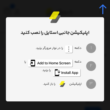
0
اپلیکیشن جانبی استایل را نصب کنید
برچسب
Active stylus for iPad Baseus
/
/
1
دکمه
را در نوار مرورگر بزنید.
برچسب
: Active stylus for iPad Baseus
دکمه
یا
2
Active
stylus
را بزنید.
for
iPad
3
Baseus
اپلیکیشن
را باز کنید.
Smooth
Writing
2
SXBC060202