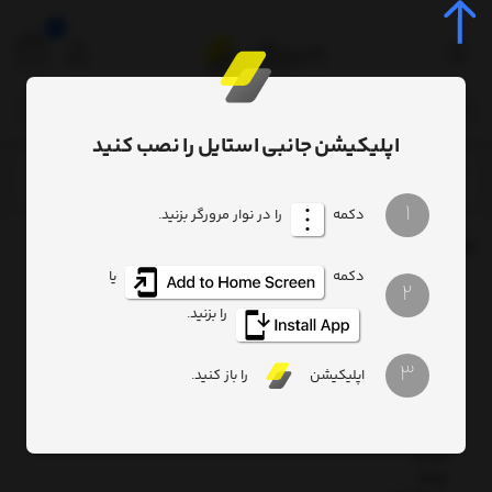
0
اپلیکیشن جانبی استایل را نصب کنید
برچسب
Baseus 2 x Microfiber Car Drying Towel Microfiber
/
/
1
دکمه
را در نوار مرورگر بزنید.
برچسب
: Baseus 2 x Microfiber Car Drying Towel Microfiber
دکمه
یا
2
Baseus
2 x
را بزنید.
Microfiber
Car
3
Drying
اپلیکیشن
را باز کنید.
Towel
Microfiber
40cm x
40cm
Gray