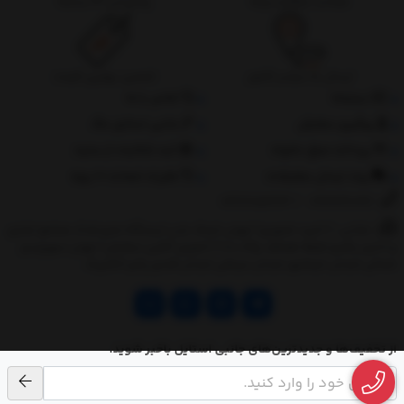
ضمانت بازگشت وجه
پشتیبانی 24 ساعته
ارسال به سراسر کشور
تضمین بهترین قیمت
درباره‌ما
تماس با ما
پیگیری سفارش
جانبی استایل مگ
پرداخت مبلغ دلخواه
ثبت شکایات از سایت
روند ارسال سفارشات
مقررات ضمانت 10 روزه
02177851273
/
09128460261
نشانی: ‎1.(خرید حضوری) تهران,نارمک،جنب ایستگاه مترو فدک،مجتمع تجاری
و اداری پالمیرا طبقه همکف پلاک ده 2.(تحویل آنلاین سفارش) تهران,سهروردی
شمالی,خیابان خرمشهر,خیابان عربعلی,خیابان قندی,پالیز الکتریک
از تخفیف‌ها و جدیدترین‌های جانبی استایل باخبر شوید.