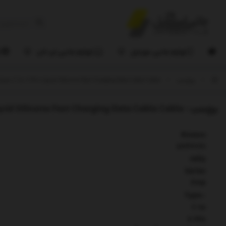
لوازم جانبی موبایل
لوازم جانبی لپ تاپ
ل
/
برچسب
/
Baseus CAGD020001 Jelly Series 20W Type-C to 8 Pin Liquid Silicone Fast Charging Data Cable Cable
برچسب
: Baseus CAGD020001 Jelly Series 20W Type-C to 8 Pin Liquid Silicone Fast Charging Data Cable Cable
Baseus
CAGD020001
Jelly
Series
20W
Type-
C to
8 Pin