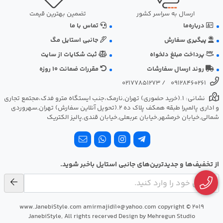
ارسال به سراسر کشور
تضمین بهترین قیمت
درباره‌ما
تماس با ما
پیگیری سفارش
جانبی استایل مگ
پرداخت مبلغ دلخواه
ثبت شکایات از سایت
روند ارسال سفارشات
مقررات ضمانت 10 روزه
02177851273
/
09128460261
نشانی: ‎1.(خرید حضوری) تهران,نارمک،جنب ایستگاه مترو فدک،مجتمع تجاری
و اداری پالمیرا طبقه همکف پلاک ده 2.(تحویل آنلاین سفارش) تهران,سهروردی
شمالی,خیابان خرمشهر,خیابان عربعلی,خیابان قندی,پالیز الکتریک
از تخفیف‌ها و جدیدترین‌های جانبی استایل باخبر شوید.
www.JanebiStyle.com amirmajidi10@yahoo.com copyright © 2019
JanebiStyle, All rights recerved Design by Mehregun Studio