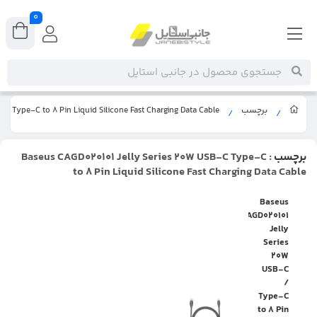
0
برچسب
C Type-C to 8 Pin Liquid Silicone Fast Charging Data Cable
/
/
برچسب
: Baseus CAGD020101 Jelly Series 20W USB-C Type-C
to 8 Pin Liquid Silicone Fast Charging Data Cable
Baseus
CAGD020101
Jelly
Series
20W
USB-C
/
Type-C
to 8 Pin