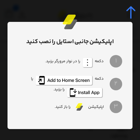
0
اپلیکیشن جانبی استایل را نصب کنید
برچسب
Baseus Fish Eye Spring Data Cable spring cable USB
/
/
1
دکمه
را در نوار مرورگر بزنید.
برچسب
: Baseus Fish Eye Spring Data Cable spring cable USB
دکمه
یا
2
Baseus
Fish
را بزنید.
Eye
Spring
3
Data
اپلیکیشن
را باز کنید.
Cable
spring
cable
USB /
Lightning