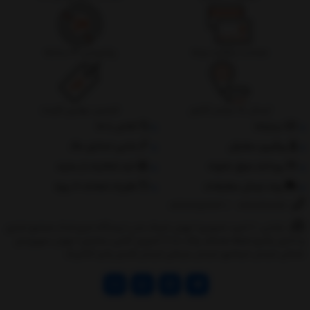
ضمانت بازگشت وجه
پشتیبانی 24 ساعته
ارسال به سراسر کشور
تضمین بهترین قیمت
درباره‌ما
تماس با ما
پیگیری سفارش
جانبی استایل مگ
پرداخت مبلغ دلخواه
ثبت شکایات از سایت
روند ارسال سفارشات
مقررات ضمانت 10 روزه
02177851273
/
09128460261
نشانی: ‎1.(خرید حضوری) تهران,نارمک،جنب ایستگاه مترو فدک،مجتمع تجاری
و اداری پالمیرا طبقه همکف پلاک ده 2.(تحویل آنلاین سفارش) تهران,سهروردی
شمالی,خیابان خرمشهر,خیابان عربعلی,خیابان قندی,پالیز الکتریک