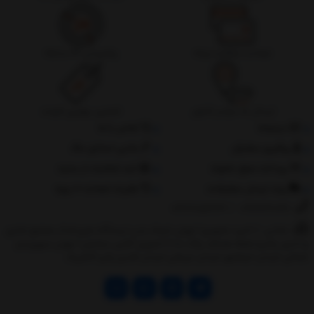
ضمانت بازگشت وجه
پشتیبانی 24 ساعته
ارسال به سراسر کشور
تضمین بهترین قیمت
درباره‌ما
تماس با ما
پیگیری سفارش
جانبی استایل مگ
پرداخت مبلغ دلخواه
ثبت شکایات از سایت
روند ارسال سفارشات
مقررات ضمانت 10 روزه
02177851273
/
09128460261
نشانی: ‎1.(خرید حضوری) تهران,نارمک،جنب ایستگاه مترو فدک،مجتمع تجاری
و اداری پالمیرا طبقه همکف پلاک ده 2.(تحویل آنلاین سفارش) تهران,سهروردی
شمالی,خیابان خرمشهر,خیابان عربعلی,خیابان قندی,پالیز الکتریک