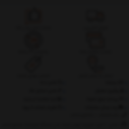
تحویل اکسپرس
ضمانت اصل بودن کالا
ضمانت بازگشت وجه
پشتیبانی 24 ساعته
ارسال به سراسر کشور
تضمین بهترین قیمت
درباره‌ما
تماس با ما
پیگیری سفارش
جانبی استایل مگ
پرداخت مبلغ دلخواه
ثبت شکایات از سایت
روند ارسال سفارشات
مقررات ضمانت 10 روزه
02177851273
/
09128460261
نشانی: ‎1.(خرید حضوری) تهران,نارمک،جنب ایستگاه مترو فدک،مجتمع تجاری