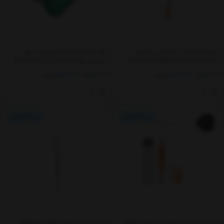
برس تمیز کننده هدفون بیسوس
کاور محافظ سیلیکونی ایرپاد پرو
Baseus headphone cleaning brush
بیسوس Baseus Let's Go Silica Case
WIAPPOD-D02
NGBS000002
316,000
348,000
776,000
898,000
تومان
تومان
4%
کیت چند کاره تمیزکننده ایرپاد و لوازم
بند ایرپاد بیسوس Baseus Crystal