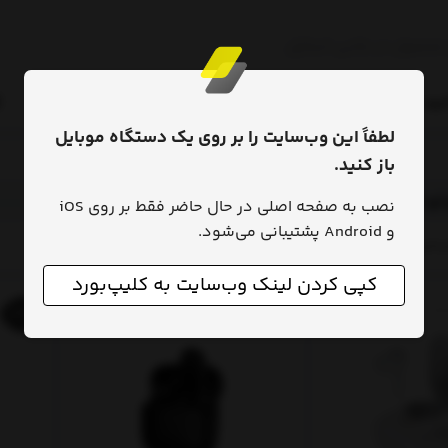
ایف استایل
لوازم صوتی
لوازم جانبی خودرو
لطفاً این وب‌سایت را بر روی یک دستگاه موبایل
باز کنید.
وتوث دو گوش
نصب به صفحه اصلی در حال حاضر فقط بر روی iOS
و Android پشتیبانی می‌شود.
دیدترین ها
محبوب‌‌ترین
پرفروش‌ترین
ارزان‌ترین
گران‌ترین
کپی کردن لینک وب‌سایت به کلیپ‌بورد
17%
17%