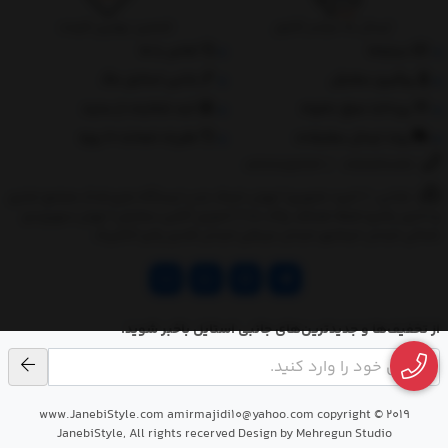
ارسال به سراسر کشور
تضمین بهترین قیمت
درباره‌ما
تماس با ما
پیگیری سفارش
جانبی استایل مگ
پرداخت مبلغ دلخواه
ثبت شکایات از سایت
روند ارسال سفارشات
مقررات ضمانت 10 روزه
02177851273
/
09128460261
نشانی: ‎1.(خرید حضوری) تهران,نارمک،جنب ایستگاه مترو فدک،مجتمع تجاری
و اداری پالمیرا طبقه همکف پلاک ده 2.(تحویل آنلاین سفارش) تهران,سهروردی
شمالی,خیابان خرمشهر,خیابان عربعلی,خیابان قندی,پالیز الکتریک
از تخفیف‌ها و جدیدترین‌های جانبی استایل باخبر شوید.
www.JanebiStyle.com amirmajidi10@yahoo.com copyright © 2019
JanebiStyle, All rights recerved Design by Mehregun Studio