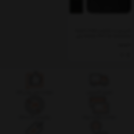
کمپرسور باد شیائومی Xiaomi 70Mai
Midrive TP03 Air Compressor دارای
نمایشگر LED
ناموجود
تحویل اکسپرس
ضمانت اصل بودن کالا
ضمانت بازگشت وجه
پشتیبانی 24 ساعته