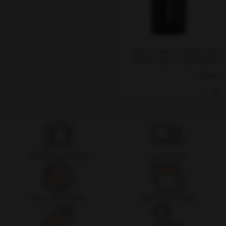
تبدیل لایتنینگ به Type C مک دودو
Mcdodo Type-C to Lightning OT-
7680 توان 3 آمپر
ناموجود
تحویل اکسپرس
ضمانت اصل بودن کالا
ضمانت بازگشت وجه
پشتیبانی 24 ساعته