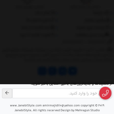
ارسال به سراسر کشور
تضمین بهترین قیمت
درباره‌ما
تماس با ما
پیگیری سفارش
جانبی استایل مگ
پرداخت مبلغ دلخواه
ثبت شکایات از سایت
روند ارسال سفارشات
مقررات ضمانت 10 روزه
02177851273
/
09128460261
نشانی: ‎1.(خرید حضوری) تهران,نارمک،جنب ایستگاه مترو فدک،مجتمع تجاری
و اداری پالمیرا طبقه همکف پلاک ده 2.(تحویل آنلاین سفارش) تهران,سهروردی
شمالی,خیابان خرمشهر,خیابان عربعلی,خیابان قندی,پالیز الکتریک
از تخفیف‌ها و جدیدترین‌های جانبی استایل باخبر شوید.
www.JanebiStyle.com amirmajidi10@yahoo.com copyright © 2019
JanebiStyle, All rights recerved Design by Mehregun Studio