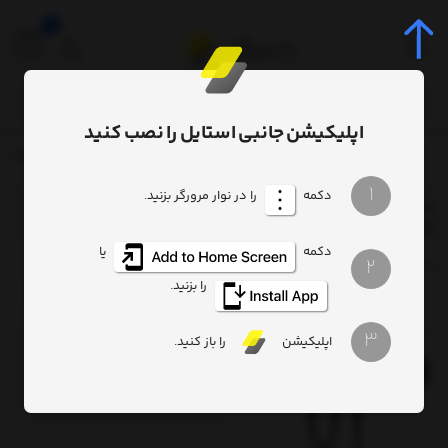
0
اپلیکیشن جانبی استایل را نصب کنید
برچسب‌ها
ies Fast Charging Cable 2in1 type C to 2 x type C 100W 1.5m
/
/
1
دکمه
را در نوار مرورگر بزنید.
Baseus Flash Series Fast Charging Cable 2in1 type C to 2 x
type C 100W 1.5m
دکمه
یا
2
ترتیب
تعداد نمایش
فیلتر
را بزنید.
3
اپلیکیشن
را باز کنید.
18%