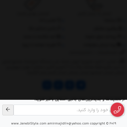
ارسال به سراسر کشور
تضمین بهترین قیمت
درباره‌ما
تماس با ما
پیگیری سفارش
جانبی استایل مگ
پرداخت مبلغ دلخواه
ثبت شکایات از سایت
روند ارسال سفارشات
مقررات ضمانت 10 روزه
02177851273
/
09128460261
نشانی: ‎1.(خرید حضوری) تهران,نارمک،جنب ایستگاه مترو فدک،مجتمع تجاری
و اداری پالمیرا طبقه همکف پلاک ده 2.(تحویل آنلاین سفارش) تهران,سهروردی
شمالی,خیابان خرمشهر,خیابان عربعلی,خیابان قندی,پالیز الکتریک
از تخفیف‌ها و جدیدترین‌های جانبی استایل باخبر شوید.
www.JanebiStyle.com amirmajidi10@yahoo.com copyright © 2019