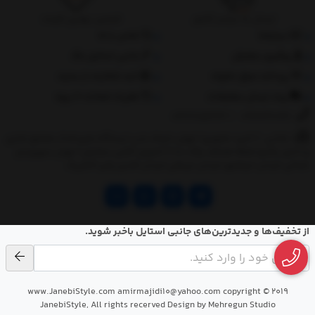
ارسال به سراسر کشور
تضمین بهترین قیمت
درباره‌ما
تماس با ما
پیگیری سفارش
جانبی استایل مگ
پرداخت مبلغ دلخواه
ثبت شکایات از سایت
روند ارسال سفارشات
مقررات ضمانت 10 روزه
02177851273
/
09128460261
نشانی: ‎1.(خرید حضوری) تهران,نارمک،جنب ایستگاه مترو فدک،مجتمع تجاری
و اداری پالمیرا طبقه همکف پلاک ده 2.(تحویل آنلاین سفارش) تهران,سهروردی
شمالی,خیابان خرمشهر,خیابان عربعلی,خیابان قندی,پالیز الکتریک
از تخفیف‌ها و جدیدترین‌های جانبی استایل باخبر شوید.
www.JanebiStyle.com amirmajidi10@yahoo.com copyright © 2019
JanebiStyle, All rights recerved Design by Mehregun Studio