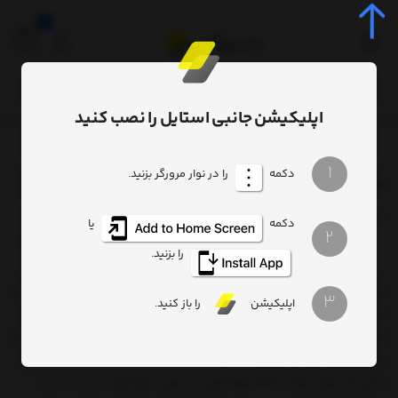
0
اپلیکیشن جانبی استایل را نصب کنید
فهرست برندها
/
1
دکمه
را در نوار مرورگر بزنید.
محصولات برند ویوو
ترتیب
تعداد نمایش
فیلتر
دکمه
یا
2
را بزنید.
برند WiWU در سال 2011 تاسیس شد، ویوو در طراحی، توسعه، ساخت و
3
اپلیکیشن
را باز کنید.
بازاریابی سخت افزار و لوازم جانبی تخصص دارد.
شرکت ویوو Wiwu محصولات خود را در شنژن، چین طراحی و تولید می کند و
مرکز لجستیک آن در Dongguan است.
نمایندگی های شرکت Wiwu هم اکنون در شنژن، گوانگژو، دبی و ... است.