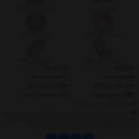
تحویل اکسپرس
ضمانت اصل بودن کالا
ضمانت بازگشت وجه
پشتیبانی 24 ساعته
ارسال به سراسر کشور
تضمین بهترین قیمت
درباره‌ما
تماس با ما
پیگیری سفارش
جانبی استایل مگ
پرداخت مبلغ دلخواه
ثبت شکایات از سایت
روند ارسال سفارشات
مقررات ضمانت 10 روزه
02177851273
/
09128460261
نشانی: ‎1.(خرید حضوری) تهران,نارمک،جنب ایستگاه مترو فدک،مجتمع تجاری
و اداری پالمیرا طبقه همکف پلاک ده 2.(تحویل آنلاین سفارش) تهران,سهروردی
شمالی,خیابان خرمشهر,خیابان عربعلی,خیابان قندی,پالیز الکتریک