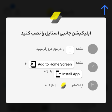
0
اپلیکیشن جانبی استایل را نصب کنید
لوازم جانبی لپ تاپ
تجهیزات ذخیره سازی
فلش مموری
/
/
/
1
دکمه
را در نوار مرورگر بزنید.
فلش مموری
ترتیب
تعداد نمایش
فیلتر
دکمه
یا
2
را بزنید.
3
اپلیکیشن
را باز کنید.
7%
13%