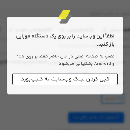
ایف استایل
لوازم صوتی
لوازم جانبی خودرو
لطفاً این وب‌سایت را بر روی یک دستگاه موبایل
Baseus Wishi
باز کنید.
نصب به صفحه اصلی در حال حاضر فقط بر روی iOS
مایع دستشویی دستگاه فوم ساز بیسوس Baseus Wishing Elf Foaming Hand Wash
و Android پشتیبانی می‌شود.
برند:
بیسوس
کدکالا:
کپی کردن لینک وب‌سایت به کلیپ‌بورد
0
عدد باقی مانده
ناموجود
موجود شد به من اطلاع بده