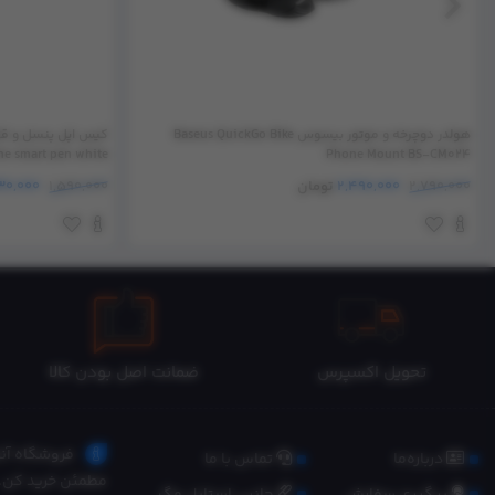
هولدر دوچرخه و موتور بیسوس Baseus QuickGo Bike
the smart pen white
Phone Mount BS-CM024
2,790,000
2,490,000
تومان
1,590,000
30,000
تحویل اکسپرس
ضمانت اصل بودن کالا
فروشگاه آنل
درباره‌ما
تماس با ما
مطمئن خرید کن.