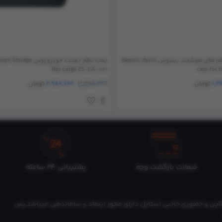
کیس اپل پنسل و قلم های هوشمند بیسوس Baseus stylus
جعبه نظم دهنده خودرو ژو
Box Large ZS-CA-001
case for 
1,3
تومان
3,368,000
2,980,000
تومان
ضمانت بازگشت وجه
پشتیبانی 24 ساعته
این و حضوری جانبی استایل دارای مجوز اینماد و ساماندهی میباشد,پس