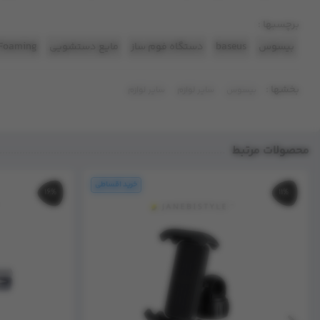
برچسبها :
بیسوس
baseus
دستگاه فوم ساز
مایع دستشویی
Foaming
بخشها :
بیسوس
سایر لوازم
سایر لوازم
محصولات مرتبط
16%
11%