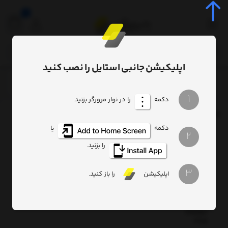
0
اپلیکیشن جانبی استایل را نصب کنید
برچسب
30W
/
/
1
دکمه
را در نوار مرورگر بزنید.
برچسب
: 30W
دکمه
یا
2
شارژر
دیواری
را بزنید.
بیسوس
Baseus
3
Mirror
اپلیکیشن
را باز کنید.
Lake
BS-
E914
Charger
30W