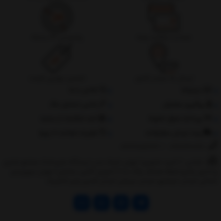
ضمانت بازگشت وجه
پشتیبانی 24 ساعته
ارسال به سراسر کشور
تضمین بهترین قیمت
درباره‌ما
تماس با ما
پیگیری سفارش
جانبی استایل مگ
پرداخت مبلغ دلخواه
ثبت شکایات از سایت
روند ارسال سفارشات
مقررات ضمانت 10 روزه
02177851273
/
09128460261
نشانی: ‎1.(خرید حضوری) تهران,نارمک،جنب ایستگاه مترو فدک،مجتمع تجاری
و اداری پالمیرا طبقه همکف پلاک ده 2.(تحویل آنلاین سفارش) تهران,سهروردی
شمالی,خیابان خرمشهر,خیابان عربعلی,خیابان قندی,پالیز الکتریک