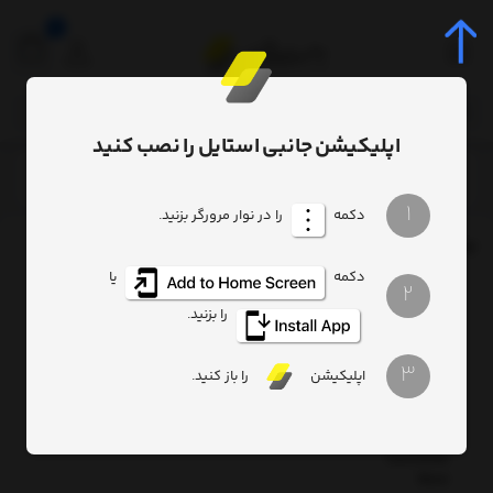
0
اپلیکیشن جانبی استایل را نصب کنید
برچسب
Aluminum
/
/
1
دکمه
را در نوار مرورگر بزنید.
برچسب
: Aluminum
دکمه
یا
2
شارژر
بی سیم
را بزنید.
سه کاره
کوتچی
3
مدل
اپلیکیشن
را باز کنید.
CS5700
3 IN 1
Aluminum
Multifunctional
Base