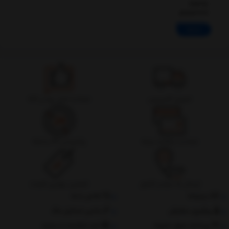
czarny
(VCAQ050001)
ادامه
تحویل اکسپرس
ضمانت اصل بودن کالا
ضمانت بازگشت وجه
پشتیبانی 24 ساعته
ارسال به سراسر کشور
تضمین بهترین قیمت
درباره‌ما
تماس با ما
پیگیری سفارش
جانبی استایل مگ
پرداخت مبلغ دلخواه
ثبت شکایات از سایت