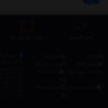
ادامه
تحویل اکسپرس
ضمانت اصل بودن کالا
فروشگاه آنل
درباره‌ما
تماس با ما
مطمئن خرید کن.
پیگیری سفارش
جانبی استایل مگ
پرداخت مبلغ دلخواه
ثبت شکایات از
ترین قیمت و سریع ت
انواع لوازم جانبی م
سایت
بهترین و با کیفیت ت
شیائومی, بیسوس (با
روند ارسال سفارشات
مقررات ضمانت 10
کاهش هزینه های ار
روزه
گرفته است که می تو