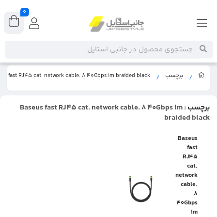
0
اپلیکیشن جانبی استایل را نصب کنید
برچسب
us fast RJ45 cat. network cable. 8 40Gbps 1m braided black
/
/
1
دکمه
را در نوار مرورگر بزنید.
برچسب
: Baseus fast RJ45 cat. network cable. 8 40Gbps 1m
braided black
2
دکمه
یا
را بزنید.
Baseus
fast
RJ45
3
اپلیکیشن
را باز کنید.
cat.
network
cable.
8
40Gbps
1m