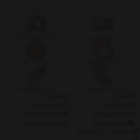
تحویل اکسپرس
ضمانت اصل بودن کالا
ضمانت بازگشت وجه
پشتیبانی 24 ساعته
ارسال به سراسر کشور
تضمین بهترین قیمت
درباره‌ما
تماس با ما
پیگیری سفارش
جانبی استایل مگ
پرداخت مبلغ دلخواه
ثبت شکایات از سایت
روند ارسال سفارشات
مقررات ضمانت 10 روزه
02177851273
/
09128460261