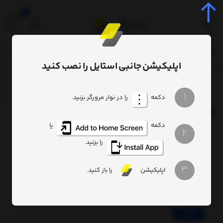
0
اپلیکیشن جانبی استایل را نصب کنید
برچسب
Baseus Glaze Gravity Car
/
/
1
دکمه
را در نوار مرورگر بزنید.
برچسب
: Baseus Glaze Gravity Car
دکمه
یا
2
Baseus
Glaze
را بزنید.
Gravity
Car
3
Mount
اپلیکیشن
را باز کنید.
black
(SUYL-
LG01)
ادامه