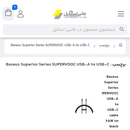
0
اپلیکیشن جانبی استایل را نصب کنید
برچسب
Baseus Superior Series SUPERVOOC USB-A to USB-C
/
/
1
دکمه
را در نوار مرورگر بزنید.
برچسب
: Baseus Superior Series SUPERVOOC USB-A to USB-C
2
دکمه
یا
را بزنید.
Baseus
Superior
Series
SUPERVOOC
3
اپلیکیشن
را باز کنید.
USB-A
to
USB-C
cable
65W 1m
black