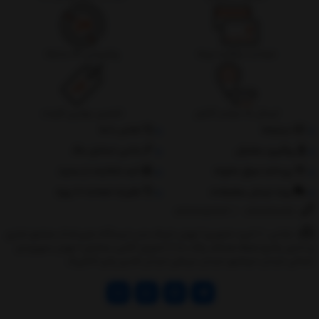
ضمانت بازگشت وجه
پشتیبانی 24 ساعته
ارسال به سراسر کشور
تضمین بهترین قیمت
درباره‌ما
تماس با ما
پیگیری سفارش
جانبی استایل مگ
پرداخت مبلغ دلخواه
ثبت شکایات از سایت
روند ارسال سفارشات
مقررات ضمانت 10 روزه
02177851273
/
09128460261
نشانی: ‎1.(خرید حضوری) تهران,نارمک،جنب ایستگاه مترو فدک،مجتمع تجاری
و اداری پالمیرا طبقه همکف پلاک ده 2.(تحویل آنلاین سفارش) تهران,سهروردی
شمالی,خیابان خرمشهر,خیابان عربعلی,خیابان قندی,پالیز الکتریک