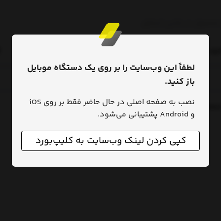
ایف استایل
لوازم صوتی
لوازم جانبی خودرو
لطفاً این وب‌سایت را بر روی یک دستگاه موبایل
باز کنید.
نصب به صفحه اصلی در حال حاضر فقط بر روی iOS
و Android پشتیبانی می‌شود.
کپی کردن لینک وب‌سایت به کلیپ‌بورد