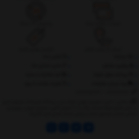
ضمانت بازگشت وجه
پشتیبانی 24 ساعته
ارسال به سراسر کشور
تضمین بهترین قیمت
درباره‌ما
تماس با ما
پیگیری سفارش
جانبی استایل مگ
پرداخت مبلغ دلخواه
ثبت شکایات از سایت
روند ارسال سفارشات
مقررات ضمانت 10 روزه
02177851273
/
09128460261
نشانی: ‎1.(خرید حضوری) تهران,نارمک،جنب ایستگاه مترو فدک،مجتمع تجاری
و اداری پالمیرا طبقه همکف پلاک ده 2.(تحویل آنلاین سفارش) تهران,سهروردی
شمالی,خیابان خرمشهر,خیابان عربعلی,خیابان قندی,پالیز الکتریک