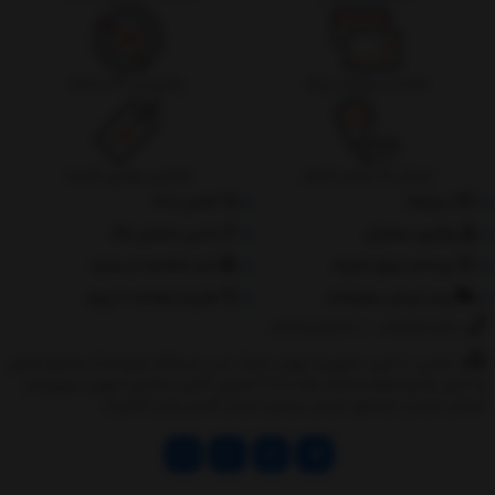
ضمانت بازگشت وجه
پشتیبانی 24 ساعته
ارسال به سراسر کشور
تضمین بهترین قیمت
درباره‌ما
تماس با ما
پیگیری سفارش
جانبی استایل مگ
پرداخت مبلغ دلخواه
ثبت شکایات از سایت
روند ارسال سفارشات
مقررات ضمانت 10 روزه
02177851273
/
09128460261
نشانی: ‎1.(خرید حضوری) تهران,نارمک،جنب ایستگاه مترو فدک،مجتمع تجاری
و اداری پالمیرا طبقه همکف پلاک ده 2.(تحویل آنلاین سفارش) تهران,سهروردی
شمالی,خیابان خرمشهر,خیابان عربعلی,خیابان قندی,پالیز الکتریک