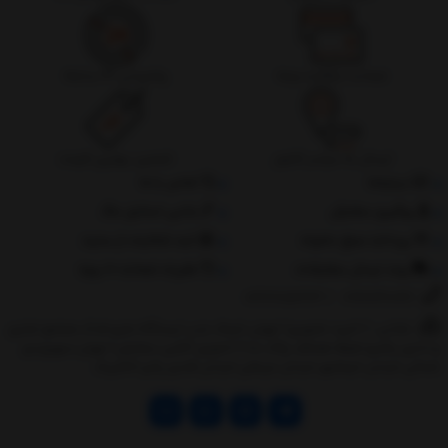
ضمانت بازگشت وجه
پشتیبانی 24 ساعته
ارسال به سراسر کشور
تضمین بهترین قیمت
درباره‌ما
تماس با ما
پیگیری سفارش
جانبی استایل مگ
پرداخت مبلغ دلخواه
ثبت شکایات از سایت
روند ارسال سفارشات
مقررات ضمانت 10 روزه
02177851273
/
09128460261
نشانی: ‎1.(خرید حضوری) تهران,نارمک،جنب ایستگاه مترو فدک،مجتمع تجاری
و اداری پالمیرا طبقه همکف پلاک ده 2.(تحویل آنلاین سفارش) تهران,سهروردی
شمالی,خیابان خرمشهر,خیابان عربعلی,خیابان قندی,پالیز الکتریک