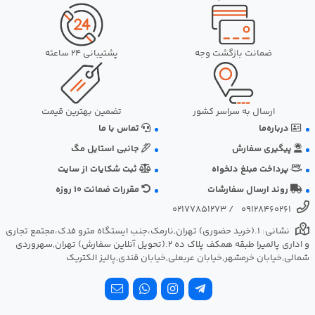
ضمانت بازگشت وجه
پشتیبانی 24 ساعته
ارسال به سراسر کشور
تضمین بهترین قیمت
درباره‌ما
تماس با ما
پیگیری سفارش
جانبی استایل مگ
پرداخت مبلغ دلخواه
ثبت شکایات از سایت
روند ارسال سفارشات
مقررات ضمانت 10 روزه
02177851273
/
09128460261
نشانی: ‎1.(خرید حضوری) تهران,نارمک،جنب ایستگاه مترو فدک،مجتمع تجاری
و اداری پالمیرا طبقه همکف پلاک ده 2.(تحویل آنلاین سفارش) تهران,سهروردی
شمالی,خیابان خرمشهر,خیابان عربعلی,خیابان قندی,پالیز الکتریک