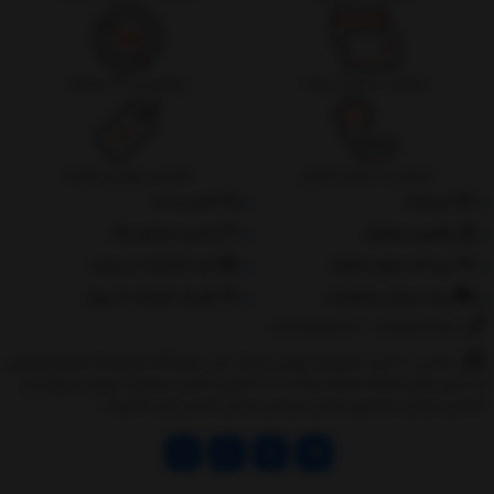
ضمانت بازگشت وجه
پشتیبانی 24 ساعته
ارسال به سراسر کشور
تضمین بهترین قیمت
درباره‌ما
تماس با ما
پیگیری سفارش
جانبی استایل مگ
پرداخت مبلغ دلخواه
ثبت شکایات از سایت
روند ارسال سفارشات
مقررات ضمانت 10 روزه
02177851273
/
09128460261
نشانی: ‎1.(خرید حضوری) تهران,نارمک،جنب ایستگاه مترو فدک،مجتمع تجاری
و اداری پالمیرا طبقه همکف پلاک ده 2.(تحویل آنلاین سفارش) تهران,سهروردی
شمالی,خیابان خرمشهر,خیابان عربعلی,خیابان قندی,پالیز الکتریک