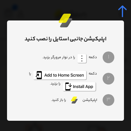
0
اپلیکیشن جانبی استایل را نصب کنید
آرایش صورت
کرم DD,CC,BB
/
/
1
دکمه
را در نوار مرورگر بزنید.
کرم DD,CC,BB
ترتیب
تعداد نمایش
فیلتر
دکمه
یا
2
را بزنید.
3
اپلیکیشن
را باز کنید.
هیچ محصولی یافت نشد