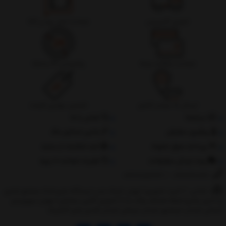
تحویل اکسپرس
ضمانت اصل بودن کالا
ضمانت بازگشت وجه
پشتیبانی 24 ساعته
ارسال به سراسر کشور
تضمین بهترین قیمت
درباره‌ما
تماس با ما
پیگیری سفارش
جانبی استایل مگ
پرداخت مبلغ دلخواه
ثبت شکایات از سایت
روند ارسال سفارشات
مقررات ضمانت 10 روزه
02177851273
/
09128460261
نشانی: ‎1.(خرید حضوری) تهران,نارمک،جنب ایستگاه مترو فدک،مجتمع تجاری
و اداری پالمیرا طبقه همکف پلاک ده 2.(تحویل آنلاین سفارش) تهران,سهروردی
شمالی,خیابان خرمشهر,خیابان عربعلی,خیابان قندی,پالیز الکتریک