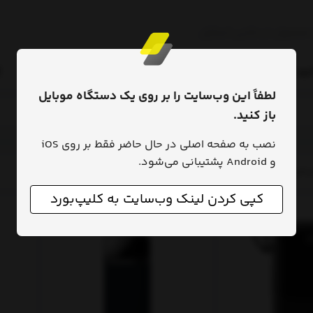
ایف استایل
لوازم صوتی
لوازم جانبی خودرو
لطفاً این وب‌سایت را بر روی یک دستگاه موبایل
باز کنید.
نصب به صفحه اصلی در حال حاضر فقط بر روی iOS
و Android پشتیبانی می‌شود.
دیدترین ها
محبوب‌‌ترین
پرفروش‌ترین
ارزان‌ترین
گران‌ترین
کپی کردن لینک وب‌سایت به کلیپ‌بورد