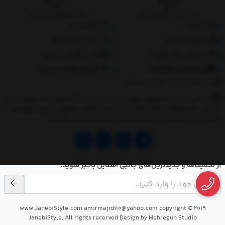
ارسال به سراسر کشور
تضمین بهترین قیمت
درباره‌ما
تماس با ما
پیگیری سفارش
جانبی استایل مگ
پرداخت مبلغ دلخواه
ثبت شکایات از سایت
روند ارسال سفارشات
مقررات ضمانت 10 روزه
02177851273
/
09128460261
نشانی: ‎1.(خرید حضوری) تهران,نارمک،جنب ایستگاه مترو فدک،مجتمع تجاری
و اداری پالمیرا طبقه همکف پلاک ده 2.(تحویل آنلاین سفارش) تهران,سهروردی
شمالی,خیابان خرمشهر,خیابان عربعلی,خیابان قندی,پالیز الکتریک
از تخفیف‌ها و جدیدترین‌های جانبی استایل باخبر شوید.
www.JanebiStyle.com amirmajidi10@yahoo.com copyright © 2019
JanebiStyle, All rights recerved Design by Mehregun Studio