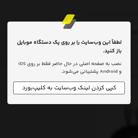
ایف استایل
لوازم صوتی
لوازم جانبی خودرو
لطفاً این وب‌سایت را بر روی یک دستگاه موبایل
باز کنید.
نصب به صفحه اصلی در حال حاضر فقط بر روی iOS
و Android پشتیبانی می‌شود.
دیدترین ها
محبوب‌‌ترین
پرفروش‌ترین
ارزان‌ترین
گران‌ترین
کپی کردن لینک وب‌سایت به کلیپ‌بورد