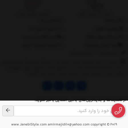
ارسال به سراسر کشور
تضمین بهترین قیمت
درباره‌ما
تماس با ما
پیگیری سفارش
جانبی استایل مگ
پرداخت مبلغ دلخواه
ثبت شکایات از سایت
روند ارسال سفارشات
مقررات ضمانت 10 روزه
02177851273
/
09128460261
نشانی: ‎1.(خرید حضوری) تهران,نارمک،جنب ایستگاه مترو فدک،مجتمع تجاری
و اداری پالمیرا طبقه همکف پلاک ده 2.(تحویل آنلاین سفارش) تهران,سهروردی
شمالی,خیابان خرمشهر,خیابان عربعلی,خیابان قندی,پالیز الکتریک
از تخفیف‌ها و جدیدترین‌های جانبی استایل باخبر شوید.
www.JanebiStyle.com amirmajidi10@yahoo.com copyright © 2019