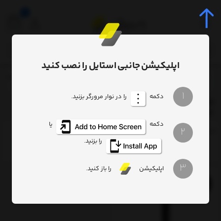
0
اپلیکیشن جانبی استایل را نصب کنید
برچسب‌ها
aseus ACFYB-A01 Orange Dot Wireless Presenter Red Laser
/
/
1
دکمه
را در نوار مرورگر بزنید.
Baseus ACFYB-A01 Orange Dot Wireless Presenter Red
Laser
دکمه
یا
2
ترتیب
تعداد نمایش
فیلتر
را بزنید.
3
اپلیکیشن
را باز کنید.
17%