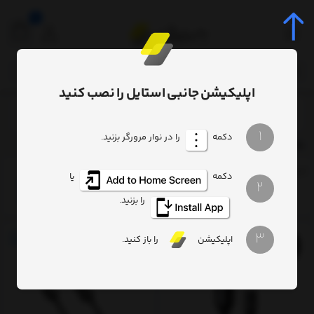
0
اپلیکیشن جانبی استایل را نصب کنید
برچسب‌ها
baseus cable
/
/
1
دکمه
را در نوار مرورگر بزنید.
baseus cable
ترتیب
تعداد نمایش
فیلتر
دکمه
یا
2
را بزنید.
3
اپلیکیشن
را باز کنید.
2%
17%