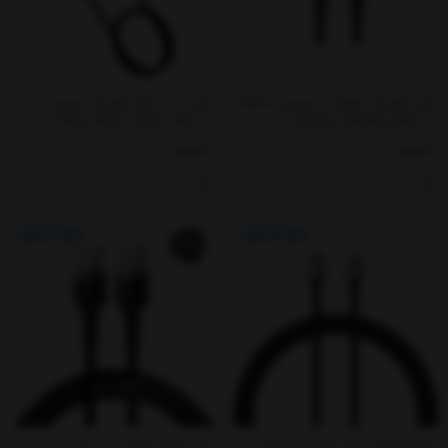
کابل لایتنینگ هوشمند بیسوس Baseus
کابل صدا و شارژ لایتنینگ بیسوس
Baseus Music Audio Cable 1m
C-shaped Lightning Cable 1m
ناموجود
ناموجود
15%
کابل آهنربایی دوسر تایپ سی سریع
کابل شارژ و انتقال داده یو اس بی به یو