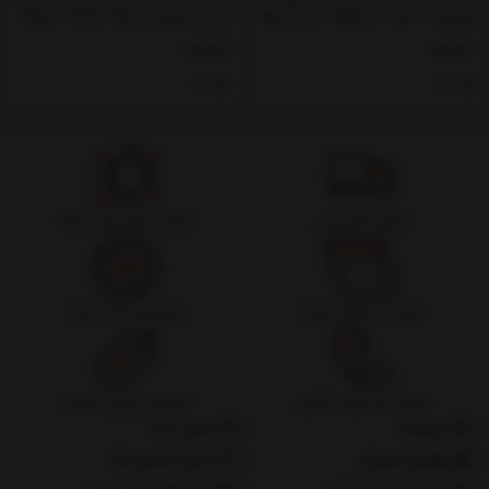
بیسوس Baseus Zinc Magnetic Type-C
اس بی بیسوس Baseus Cafule USB to
USB Cable 1m 2A
Cable 1.2m
ناموجود
ناموجود
تحویل اکسپرس
ضمانت اصل بودن کالا
ضمانت بازگشت وجه
پشتیبانی 24 ساعته
ارسال به سراسر کشور
تضمین بهترین قیمت
درباره‌ما
تماس با ما
پیگیری سفارش
جانبی استایل مگ