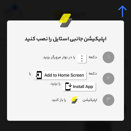
0
اپلیکیشن جانبی استایل را نصب کنید
برچسب‌ها
y Series small travel bag for small items gray LBJX010013
/
/
1
دکمه
را در نوار مرورگر بزنید.
Baseus EasyJourney Series small travel bag for small items
gray LBJX010013
دکمه
یا
2
ترتیب
تعداد نمایش
فیلتر
را بزنید.
3
اپلیکیشن
را باز کنید.
11%