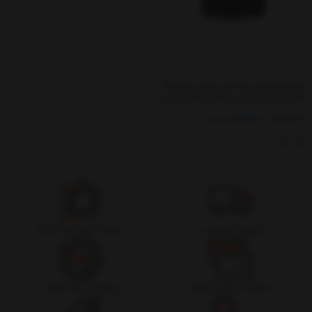
کیف لوازم جانبی ضد آب بیسوس Baseus
EasyJourney Series small travel bag for
small items gray LBJX010013
1,090,000
1,220,000
تومان
تحویل اکسپرس
ضمانت اصل بودن کالا
ضمانت بازگشت وجه
پشتیبانی 24 ساعته