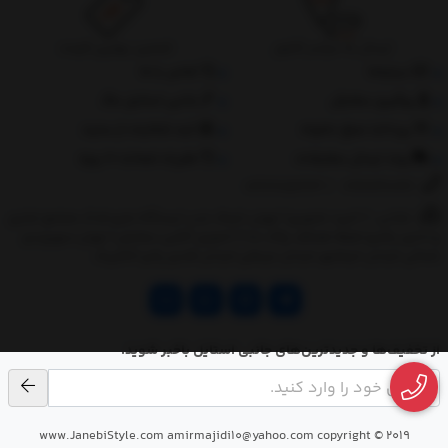
ارسال به سراسر کشور
تضمین بهترین قیمت
درباره‌ما
تماس با ما
پیگیری سفارش
جانبی استایل مگ
پرداخت مبلغ دلخواه
ثبت شکایات از سایت
روند ارسال سفارشات
مقررات ضمانت 10 روزه
02177851273
/
09128460261
نشانی: ‎1.(خرید حضوری) تهران,نارمک،جنب ایستگاه مترو فدک،مجتمع تجاری
و اداری پالمیرا طبقه همکف پلاک ده 2.(تحویل آنلاین سفارش) تهران,سهروردی
شمالی,خیابان خرمشهر,خیابان عربعلی,خیابان قندی,پالیز الکتریک
از تخفیف‌ها و جدیدترین‌های جانبی استایل باخبر شوید.
www.JanebiStyle.com amirmajidi10@yahoo.com copyright © 2019