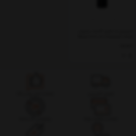
کمپرسور باد شارژی 54 وات بیسوس
Baseus mini car compressor wheel
pump 54W CRNL040001
ناموجود
تحویل اکسپرس
ضمانت اصل بودن کالا
ضمانت بازگشت وجه
پشتیبانی 24 ساعته