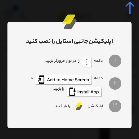
0
اپلیکیشن جانبی استایل را نصب کنید
برچسب‌ها
Baseus Energy Source Inflator Pump black CRNL040001
/
/
1
دکمه
را در نوار مرورگر بزنید.
Baseus Energy Source Inflator Pump black CRNL040001
ترتیب
تعداد نمایش
فیلتر
دکمه
یا
2
را بزنید.
3
اپلیکیشن
را باز کنید.
11%