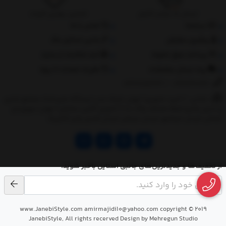
ارسال به سراسر کشور
تضمین بهترین قیمت
درباره‌ما
تماس با ما
پیگیری سفارش
جانبی استایل مگ
پرداخت مبلغ دلخواه
ثبت شکایات از سایت
روند ارسال سفارشات
مقررات ضمانت 10 روزه
02177851273
/
09128460261
نشانی: ‎1.(خرید حضوری) تهران,نارمک،جنب ایستگاه مترو فدک،مجتمع تجاری
و اداری پالمیرا طبقه همکف پلاک ده 2.(تحویل آنلاین سفارش) تهران,سهروردی
شمالی,خیابان خرمشهر,خیابان عربعلی,خیابان قندی,پالیز الکتریک
از تخفیف‌ها و جدیدترین‌های جانبی استایل باخبر شوید.
www.JanebiStyle.com amirmajidi10@yahoo.com copyright © 2019
JanebiStyle, All rights recerved Design by Mehregun Studio