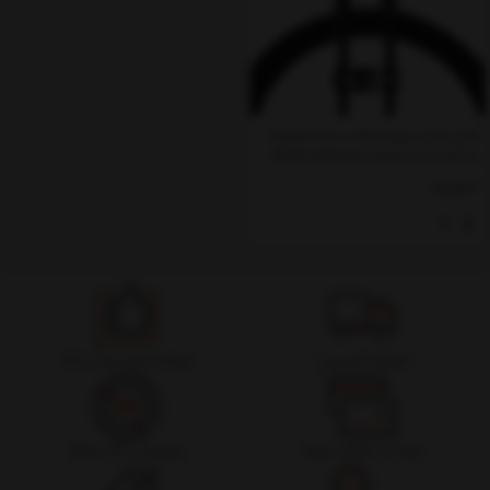
کابل شارژ سریع و انتقال داده لایتنینگ
به تایپ سی بیسوس Baseus Explorer
Series PD Fast Charge CATS000001 1M
ناموجود
تحویل اکسپرس
ضمانت اصل بودن کالا
ضمانت بازگشت وجه
پشتیبانی 24 ساعته