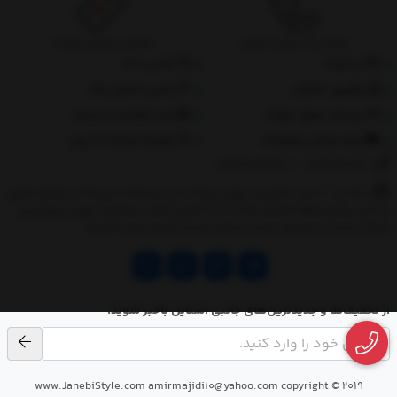
ارسال به سراسر کشور
تضمین بهترین قیمت
درباره‌ما
تماس با ما
پیگیری سفارش
جانبی استایل مگ
پرداخت مبلغ دلخواه
ثبت شکایات از سایت
روند ارسال سفارشات
مقررات ضمانت 10 روزه
02177851273
/
09128460261
نشانی: ‎1.(خرید حضوری) تهران,نارمک،جنب ایستگاه مترو فدک،مجتمع تجاری
و اداری پالمیرا طبقه همکف پلاک ده 2.(تحویل آنلاین سفارش) تهران,سهروردی
شمالی,خیابان خرمشهر,خیابان عربعلی,خیابان قندی,پالیز الکتریک
از تخفیف‌ها و جدیدترین‌های جانبی استایل باخبر شوید.
www.JanebiStyle.com amirmajidi10@yahoo.com copyright © 2019