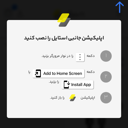
0
اپلیکیشن جانبی استایل را نصب کنید
برچسب‌ها
orer Series PD Fast Charge Data Cable CATS000001 1M 20W
/
/
1
دکمه
را در نوار مرورگر بزنید.
Baseus Explorer Series PD Fast Charge Data Cable
CATS000001 1M 20W
دکمه
یا
2
ترتیب
تعداد نمایش
فیلتر
را بزنید.
3
اپلیکیشن
را باز کنید.
16%