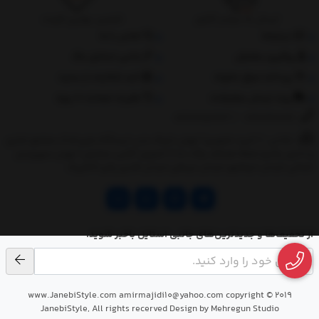
ارسال به سراسر کشور
تضمین بهترین قیمت
درباره‌ما
تماس با ما
پیگیری سفارش
جانبی استایل مگ
پرداخت مبلغ دلخواه
ثبت شکایات از سایت
روند ارسال سفارشات
مقررات ضمانت 10 روزه
02177851273
/
09128460261
نشانی: ‎1.(خرید حضوری) تهران,نارمک،جنب ایستگاه مترو فدک،مجتمع تجاری
و اداری پالمیرا طبقه همکف پلاک ده 2.(تحویل آنلاین سفارش) تهران,سهروردی
شمالی,خیابان خرمشهر,خیابان عربعلی,خیابان قندی,پالیز الکتریک
از تخفیف‌ها و جدیدترین‌های جانبی استایل باخبر شوید.
www.JanebiStyle.com amirmajidi10@yahoo.com copyright © 2019
JanebiStyle, All rights recerved Design by Mehregun Studio