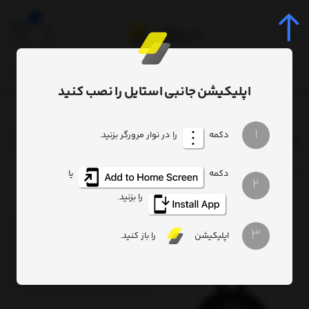
0
اپلیکیشن جانبی استایل را نصب کنید
برچسب‌ها
Baseus HDMI 8K to HDMI 8K Cable WKGQ000201
/
/
1
دکمه
را در نوار مرورگر بزنید.
Baseus HDMI 8K to HDMI 8K Cable WKGQ000201
ترتیب
تعداد نمایش
فیلتر
دکمه
یا
2
را بزنید.
3
اپلیکیشن
را باز کنید.