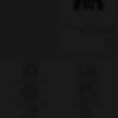
کابل اچ‌دی‌ام‌آی 3m 8k بیسوس Baseus
HDMI 8K to HDMI 8K Cable
WKGQ000201
ناموجود
تحویل اکسپرس
ضمانت اصل بودن کالا
ضمانت بازگشت وجه
پشتیبانی 24 ساعته