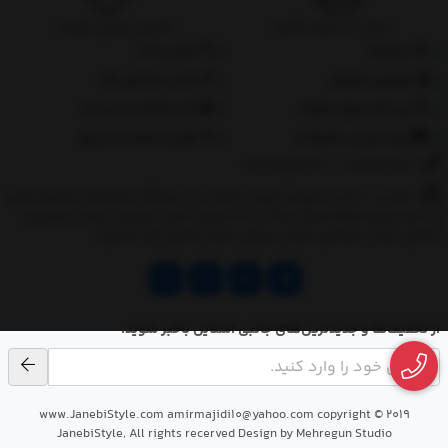
ارسال به سراسر کشور
تضمین بهترین قیمت
درباره‌ما
تماس با ما
پیگیری سفارش
جانبی استایل مگ
پرداخت مبلغ دلخواه
ثبت شکایات از سایت
روند ارسال سفارشات
مقررات ضمانت 10 روزه
02177851273
/
09128460261
نشانی: ‎1.(خرید حضوری) تهران,نارمک،جنب ایستگاه مترو فدک،مجتمع تجاری
و اداری پالمیرا طبقه همکف پلاک ده 2.(تحویل آنلاین سفارش) تهران,سهروردی
شمالی,خیابان خرمشهر,خیابان عربعلی,خیابان قندی,پالیز الکتریک
از تخفیف‌ها و جدیدترین‌های جانبی استایل باخبر شوید.
www.JanebiStyle.com amirmajidi10@yahoo.com copyright © 2019
JanebiStyle, All rights recerved Design by Mehregun Studio