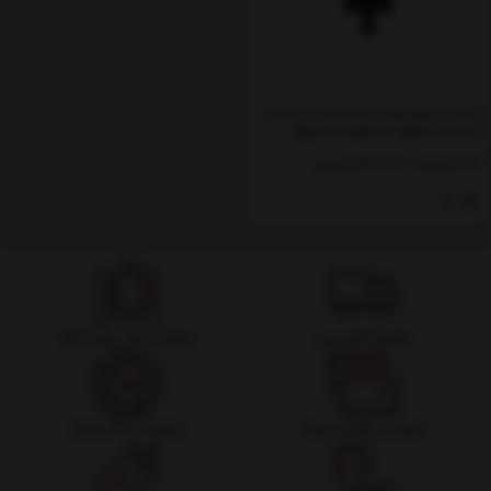
چکش و چراغ قوه و تیغه ایمنی بیسوس
Baseus SharpTool safety hammer
C10934401111-00
2,300,000
2,578,000
تومان
تحویل اکسپرس
ضمانت اصل بودن کالا
ضمانت بازگشت وجه
پشتیبانی 24 ساعته