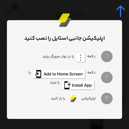
0
اپلیکیشن جانبی استایل را نصب کنید
برچسب‌ها
Baseus SharpTool safety hammer C10934401111-00
/
/
1
دکمه
را در نوار مرورگر بزنید.
Baseus SharpTool safety hammer C10934401111-00
ترتیب
تعداد نمایش
فیلتر
دکمه
یا
2
را بزنید.
3
اپلیکیشن
را باز کنید.
11%