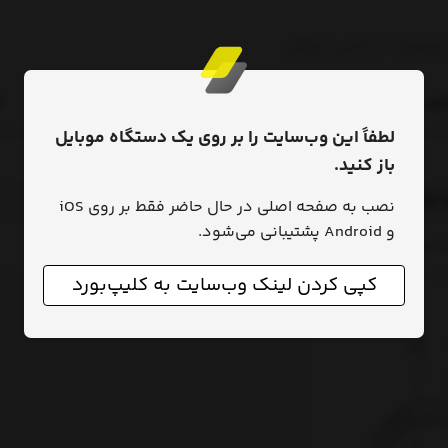
ایف استایل
لوازم صوتی
لوازم جانبی خودرو
لطفاً این وب‌سایت را بر روی یک دستگاه موبایل
باز کنید.
Baseus Simple Wisdom Data Cable Kit USB 
نصب به صفحه اصلی در حال حاضر فقط بر روی iOS
و Android پشتیبانی می‌شود.
دیدترین ها
محبوب‌‌ترین
پرفروش‌ترین
ارزان‌ترین
گران‌ترین
کپی کردن لینک وب‌سایت به کلیپ‌بورد