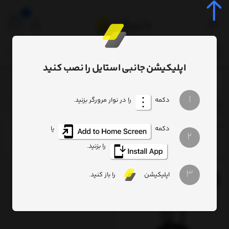
0
اپلیکیشن جانبی استایل را نصب کنید
برچسب‌ها
Baseus Star Ring 4in1 CA1T4-I0G
/
/
1
دکمه
را در نوار مرورگر بزنید.
Baseus Star Ring 4in1 CA1T4-I0G
ترتیب
تعداد نمایش
فیلتر
دکمه
یا
2
را بزنید.
3
اپلیکیشن
را باز کنید.
10%