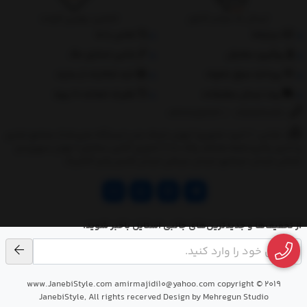
ارسال به سراسر کشور
تضمین بهترین قیمت
درباره‌ما
تماس با ما
پیگیری سفارش
جانبی استایل مگ
پرداخت مبلغ دلخواه
ثبت شکایات از سایت
روند ارسال سفارشات
مقررات ضمانت 10 روزه
02177851273
/
09128460261
نشانی: ‎1.(خرید حضوری) تهران,نارمک،جنب ایستگاه مترو فدک،مجتمع تجاری
و اداری پالمیرا طبقه همکف پلاک ده 2.(تحویل آنلاین سفارش) تهران,سهروردی
شمالی,خیابان خرمشهر,خیابان عربعلی,خیابان قندی,پالیز الکتریک
از تخفیف‌ها و جدیدترین‌های جانبی استایل باخبر شوید.
www.JanebiStyle.com amirmajidi10@yahoo.com copyright © 2019
JanebiStyle, All rights recerved Design by Mehregun Studio