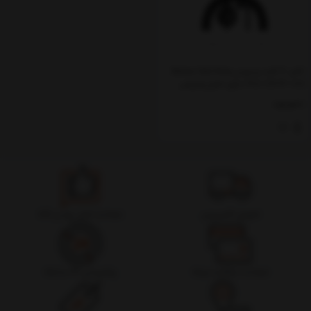
کابل 4 کاره بیسوس Baseus Star Ring
4in1 CA1T4-I0G دارای شارژر وایرلس
Apple Watch
ناموجود
تحویل اکسپرس
ضمانت اصل بودن کالا
ضمانت بازگشت وجه
پشتیبانی 24 ساعته