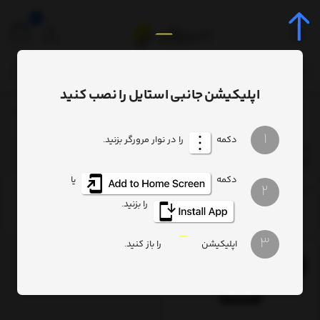
0
اپلیکیشن جانبی استایل را نصب کنید
برچسب‌ها
rent waterproof phone case bag for swimming pool beach
/
/
1
دکمه
را در نوار مرورگر بزنید.
Baseus transparent waterproof phone case bag for
swimming pool beach
دکمه
یا
2
ترتیب
تعداد نمایش
فیلتر
را بزنید.
3
اپلیکیشن
را باز کنید.
9%