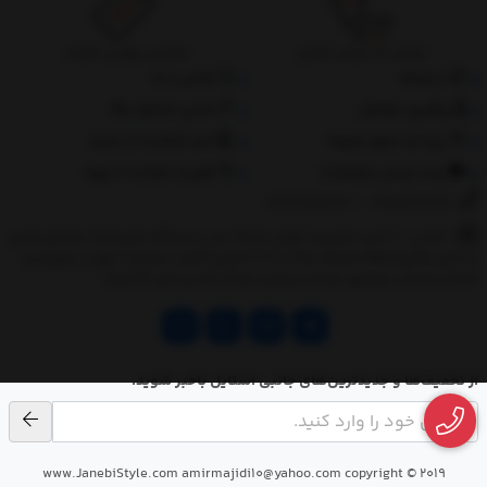
ارسال به سراسر کشور
تضمین بهترین قیمت
درباره‌ما
تماس با ما
پیگیری سفارش
جانبی استایل مگ
پرداخت مبلغ دلخواه
ثبت شکایات از سایت
روند ارسال سفارشات
مقررات ضمانت 10 روزه
02177851273
/
09128460261
نشانی: ‎1.(خرید حضوری) تهران,نارمک،جنب ایستگاه مترو فدک،مجتمع تجاری
و اداری پالمیرا طبقه همکف پلاک ده 2.(تحویل آنلاین سفارش) تهران,سهروردی
شمالی,خیابان خرمشهر,خیابان عربعلی,خیابان قندی,پالیز الکتریک
از تخفیف‌ها و جدیدترین‌های جانبی استایل باخبر شوید.
www.JanebiStyle.com amirmajidi10@yahoo.com copyright © 2019