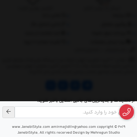
ارسال به سراسر کشور
تضمین بهترین قیمت
درباره‌ما
تماس با ما
پیگیری سفارش
جانبی استایل مگ
پرداخت مبلغ دلخواه
ثبت شکایات از سایت
روند ارسال سفارشات
مقررات ضمانت 10 روزه
02177851273
/
09128460261
نشانی: ‎1.(خرید حضوری) تهران,نارمک،جنب ایستگاه مترو فدک،مجتمع تجاری
و اداری پالمیرا طبقه همکف پلاک ده 2.(تحویل آنلاین سفارش) تهران,سهروردی
شمالی,خیابان خرمشهر,خیابان عربعلی,خیابان قندی,پالیز الکتریک
از تخفیف‌ها و جدیدترین‌های جانبی استایل باخبر شوید.
www.JanebiStyle.com amirmajidi10@yahoo.com copyright © 2019
JanebiStyle, All rights recerved Design by Mehregun Studio