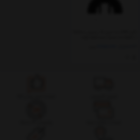
کابل HDMI سه متری 8K بیسوس Baseus
High Definition Series 8K HDMI 2.1
Cable 3m CAKGQ-L01
3,350,000
3,800,000
تومان
تحویل اکسپرس
ضمانت اصل بودن کالا
ضمانت بازگشت وجه
پشتیبانی 24 ساعته