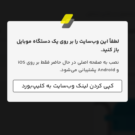
ایف استایل
لوازم صوتی
لوازم جانبی خودرو
لطفاً این وب‌سایت را بر روی یک دستگاه موبایل
باز کنید.
نصب به صفحه اصلی در حال حاضر فقط بر روی iOS
و Android پشتیبانی می‌شود.
دیدترین ها
محبوب‌‌ترین
پرفروش‌ترین
ارزان‌ترین
گران‌ترین
کپی کردن لینک وب‌سایت به کلیپ‌بورد