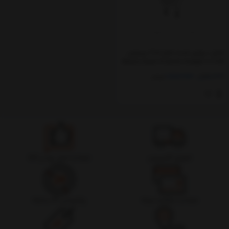
شارژر دیواری فست شارژ 20w بیسوس
Baseus Super Si Quick Charger 1C 20W
CCSUP-B01
1,780,000
1,990,000
تومان
تحویل اکسپرس
ضمانت اصل بودن کالا
ضمانت بازگشت وجه
پشتیبانی 24 ساعته