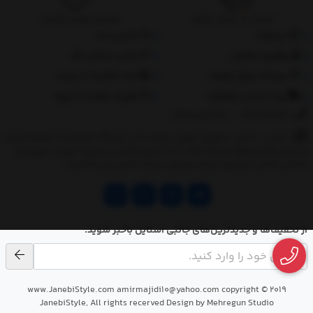
ارسال به سراسر کشور
تضمین بهترین قیمت
درباره‌ما
تماس با ما
پیگیری سفارش
جانبی استایل مگ
پرداخت مبلغ دلخواه
ثبت شکایات از سایت
روند ارسال سفارشات
مقررات ضمانت 10 روزه
02177851273
/
09128460261
نشانی: ‎1.(خرید حضوری) تهران,نارمک،جنب ایستگاه مترو فدک،مجتمع تجاری
و اداری پالمیرا طبقه همکف پلاک ده 2.(تحویل آنلاین سفارش) تهران,سهروردی
شمالی,خیابان خرمشهر,خیابان عربعلی,خیابان قندی,پالیز الکتریک
از تخفیف‌ها و جدیدترین‌های جانبی استایل باخبر شوید.
www.JanebiStyle.com amirmajidi10@yahoo.com copyright © 2019
JanebiStyle, All rights recerved Design by Mehregun Studio